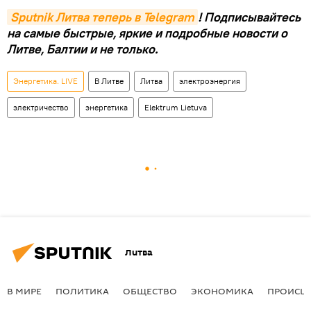
Sputnik Литва теперь в Telegram
! Подписывайтесь
на самые быстрые, яркие и подробные новости о
Литве, Балтии и не только.
Энергетика. LIVE
В Литве
Литва
электроэнергия
электричество
энергетика
Elektrum Lietuva
Литва
В МИРЕ
ПОЛИТИКА
ОБЩЕСТВО
ЭКОНОМИКА
ПРОИСШ