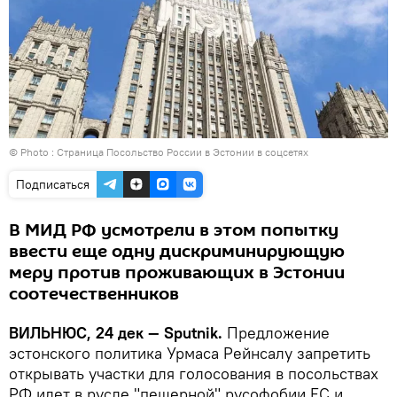
© Photo : Страница Посольство России в Эстонии в соцсетях
Подписаться
В МИД РФ усмотрели в этом попытку
ввести еще одну дискриминирующую
меру против проживающих в Эстонии
соотечественников
ВИЛЬНЮС, 24 дек — Sputnik.
Предложение
эстонского политика Урмаса Рейнсалу запретить
открывать участки для голосования в посольствах
РФ идет в русле "пещерной" русофобии ЕС и