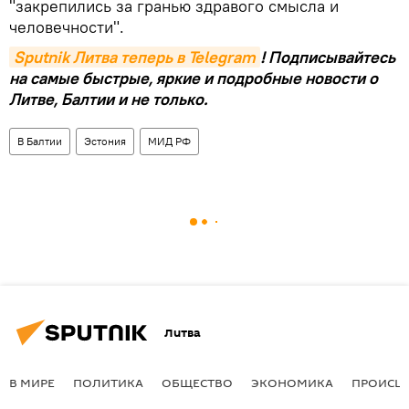
"закрепились за гранью здравого смысла и
человечности".
Sputnik Литва теперь в Telegram
! Подписывайтесь
на самые быстрые, яркие и подробные новости о
Литве, Балтии и не только.
В Балтии
Эстония
МИД РФ
Литва
В МИРЕ
ПОЛИТИКА
ОБЩЕСТВО
ЭКОНОМИКА
ПРОИСШ