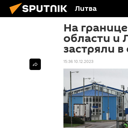
Литва
На границ
области и 
застряли в
15:36 10.12.2023