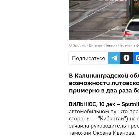
© Sputnik / Виталий Невар
/
Перейти в 
Подписаться
В Калининградской об
возможности литовск
примерно в два раза 
ВИЛЬНЮС, 10 дек – Sputni
автомобильном пункте про
стороны — "Кибартай") на 
заявила руководитель пре
таможни Оксана Иванова.