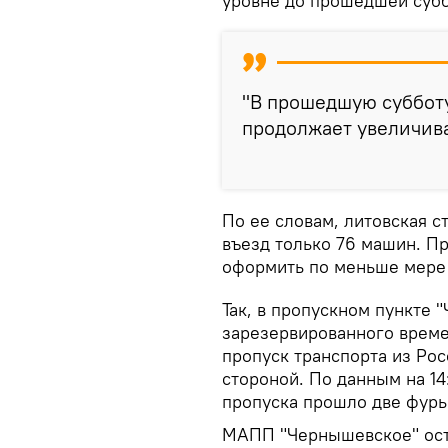
уровне до прошедшей суб
"В прошедшую субботу
продолжает увеличиват
По ее словам, литовская 
въезд только 76 машин. П
оформить по меньше мере 
Так, в пропускном пункте 
зарезервированного времен
пропуск транспорта из Ро
стороной. По данным на 14:
пропуска прошло две фуры
МАПП "Чернышевское" ост