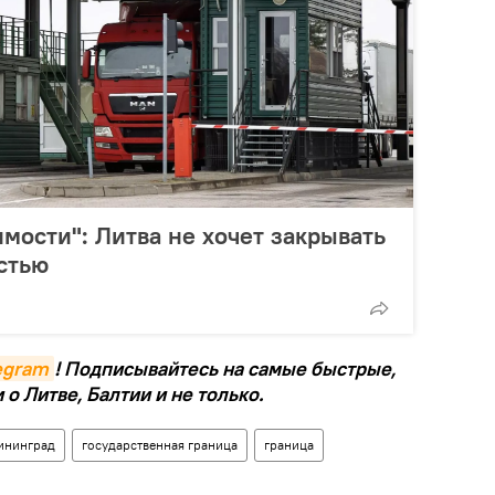
мости": Литва не хочет закрывать
стью
legram
! Подписывайтесь на самые быстрые,
о Литве, Балтии и не только.
ининград
государственная граница
граница