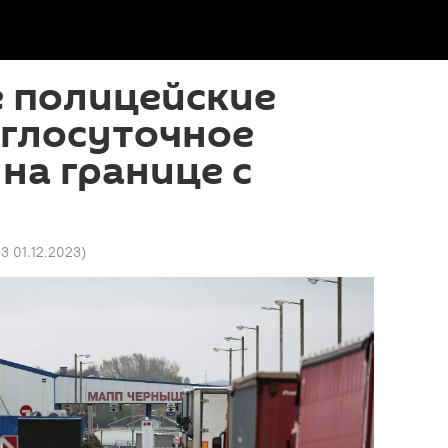
е полицейские
углосуточное
на границе с
3 01.12.2023
)