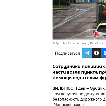
© Sputnik / Виталий Невар
/
Перейти в 
Подписаться
Сотрудники полиции с
части возле пункта п
помощь водителям ф
ВИЛЬНЮС, 1 дек – Sputnik.
круглосуточное дежурство 
безопасность дорожного 
"Чернышевское".