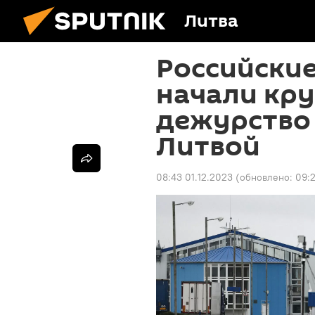
Литва
Российски
начали кр
дежурство 
Литвой
08:43 01.12.2023
(обновлено:
09:2