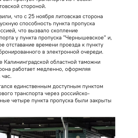
товской стороной.
или, что с 25 ноября литовская сторона
ускную способность пункта пропуска
оссией, что вызвало скопление
орта у пункта пропуска "Чернышевское" и,
ое отставание времени проезда к пункту
абронированного в электронной очереди.
бе Калининградской областной таможни
орона работает медленно, оформляя
 час.
ался единственным доступным пунктом
ового транспорта через российско-
ьные четыре пункта пропуска были закрыты