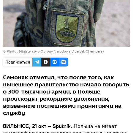
© Photo :
Ministerstwo Obrony Narodowej / Leszek Chemperek
Подписаться
Семоняк отметил, что после того, как
нынешнее правительство начало говорить
о 300-тысячной армии, в Польше
происходят рекордные увольнения,
вызванные поспешными принятиями на
службу
ВИЛЬНЮС, 21 окт – Sputnik.
Польша не имеет
демографического резерва для увеличения армии