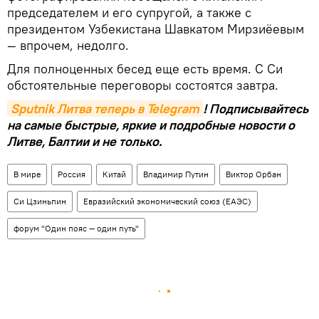
председателем и его супругой, а также с
президентом Узбекистана Шавкатом Мирзиёевым
— впрочем, недолго.
Для полноценных бесед еще есть время. С Си
обстоятельные переговоры состоятся завтра.
Sputnik Литва теперь в Telegram
! Подписывайтесь
на самые быстрые, яркие и подробные новости о
Литве, Балтии и не только.
В мире
Россия
Китай
Владимир Путин
Виктор Орбан
Си Цзиньпин
Евразийский экономический союз (ЕАЭС)
форум "Один пояс — один путь"