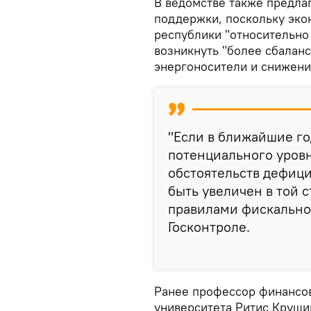
В ведомстве также предл
поддержки, поскольку эко
республики "относительно 
возникнуть "более сбалан
энергоносители и снижен
"Если в ближайшие го
потенциального уровн
обстоятельств дефиц
быть увеличен в той с
правилами фискально
Госконтроле.
Ранее профессор финансов
университета Ритис Круши