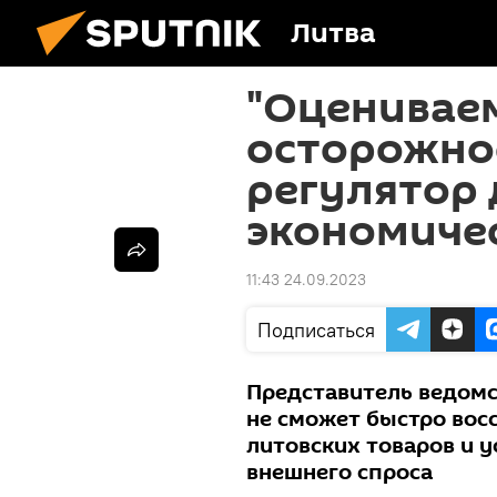
Литва
"Оцениваем
осторожно
регулятор 
экономиче
11:43 24.09.2023
Подписаться
Представитель ведомс
не сможет быстро вос
литовских товаров и у
внешнего спроса