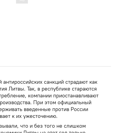
й антироссийских санкций страдают как
тия Литвы. Так, в республике стараются
требление, компании приостанавливают
производства. При этом официальный
ерживать введенные против России
вает к их ужесточению.
ывали, что и без того не слишком
ономики Литвы на этот год только