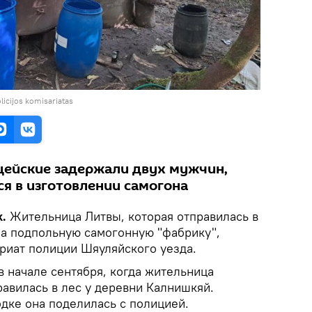
olicijos komisariatas
цейские задержали двух мужчин,
я в изготовлении самогона
.
Жительница Литвы, которая отправилась в
ла подпольную самогонную "фабрику",
риат полиции Шяуляйского уезда.
 начале сентября, когда жительница
авилась в лес у деревни Калнишкяй.
дке она поделилась с полицией.