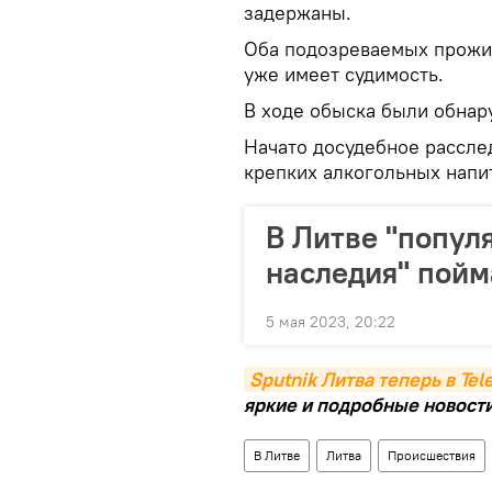
задержаны.
Оба подозреваемых прожив
уже имеет судимость.
В ходе обыска были обнар
Начато досудебное рассле
крепких алкогольных напи
В Литве "попул
наследия" пойм
5 мая 2023, 20:22
Sputnik Литва теперь в Te
яркие и подробные новости 
В Литве
Литва
Происшествия