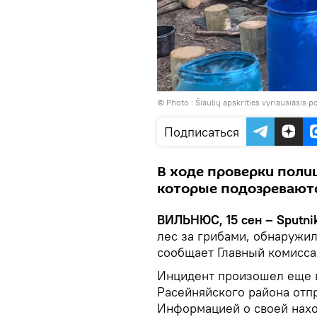
© Photo :
Šiaulių apskrities vyriausiasis p
Подписаться
В ходе проверки поли
которые подозреваютс
ВИЛЬНЮС, 15 сен – Sputnik
лес за грибами, обнаружи
сообщает Главный комисса
Инцидент произошел еще в
Расейняйского района отпр
Информацией о своей нахо