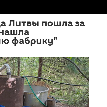
а Литвы пошла за
 нашла
ую фабрику"