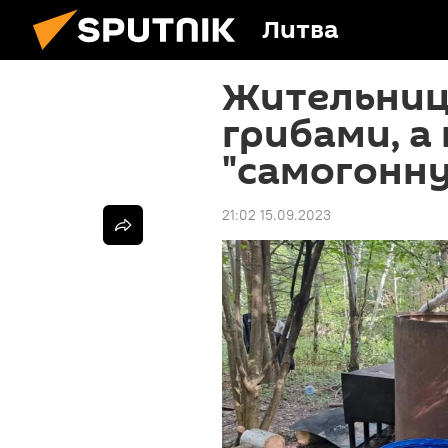
Литва
Жительниц
грибами, а
"самогонн
21:02 15.09.2023