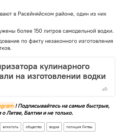
ают в Расейняйском районе, один из них
ужены более 150 литров самодельной водки.
дование по факту незаконного изготовления
тков.
яризатора кулинарного
али на изготовлении водки
legram
! Подписывайтесь на самые быстрые,
о Литве, Балтии и не только.
алкоголь
общество
водка
полиция Литвы