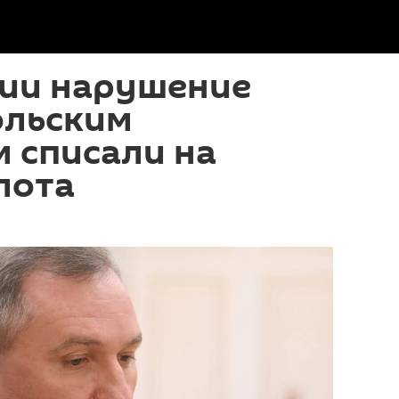
сии нарушение
ольским
 списали на
лота