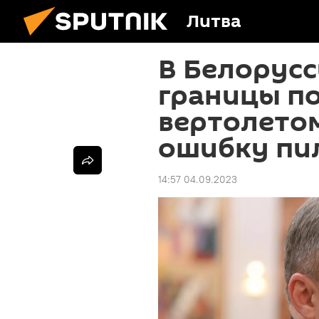
Литва
В Белорус
границы п
вертолетом
ошибку пи
14:57 04.09.2023