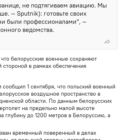
границе, не подтягиваем авиацию. Мы
е. — Sputnik): готовьте своих
они были профессионалами", —
онного ведомства.
 что белорусские военные сохраняют
й стороной в рамках обеспечения
 сообщил 1 сентября, что польский военный
елорусское воздушное пространство в
дненской области. По данным белорусских
вертолет на предельно малой высоте
на глубину до 1200 метров в Белоруссию, а
зван временный поверенный в делах
ич, от польской стороны потребовали