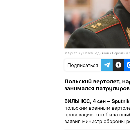
© Sputnik / Павел Бедняков
/
Перейти в 
Подписаться
Польский вертолет, н
занимался патрулиров
ВИЛЬНЮС, 4 сен – Sputnik
польским военным вертоле
провокацию, это была ошиб
заявил министр обороны р