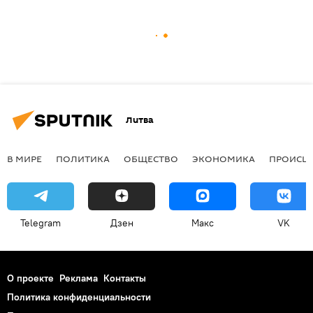
Литва
В МИРЕ
ПОЛИТИКА
ОБЩЕСТВО
ЭКОНОМИКА
ПРОИСШ
Telegram
Дзен
Макс
VK
О проекте
Реклама
Контакты
Политика конфиденциальности