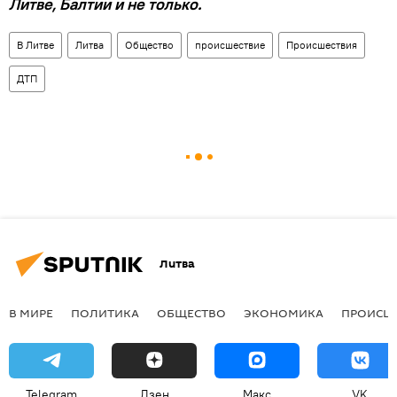
Литве, Балтии и не только.
В Литве
Литва
Общество
происшествие
Происшествия
ДТП
Литва
В МИРЕ
ПОЛИТИКА
ОБЩЕСТВО
ЭКОНОМИКА
ПРОИСШ
Telegram
Дзен
Макс
VK