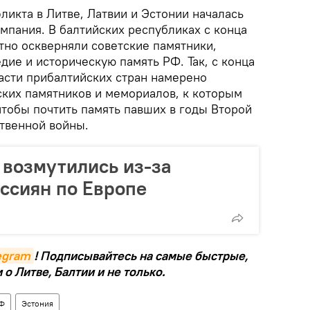
ликта в Литве, Латвии и Эстонии началась
мпания. В балтийских республиках с конца
тно оскверняли советские памятники,
дие и историческую память РФ. Так, с конца
асти прибалтийских стран намерено
ских памятников и мемориалов, к которым
чтобы почтить память павших в годы Второй
твенной войны.
 возмутились из-за
ссиян по Европе
legram
! Подписывайтесь на самые быстрые,
о Литве, Балтии и не только.
Ф
Эстония