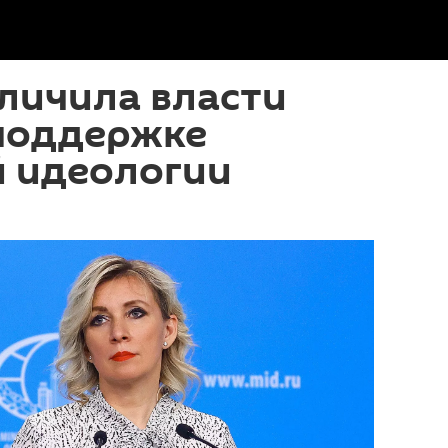
личила власти
 поддержке
й идеологии