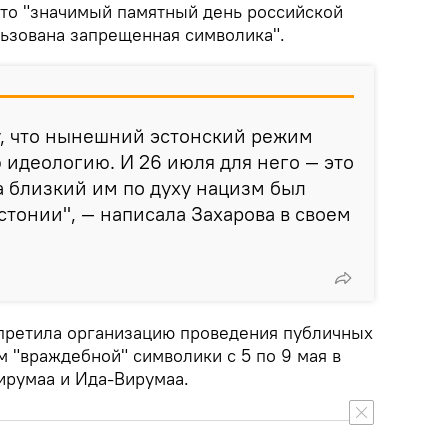
это "значимый памятный день российской
льзована запрещенная символика".
у, что нынешний эстонский режим
 идеологию. И 26 июля для него — это
а близкий им по духу нацизм был
стонии", — написала Захарова в своем
претила организацию проведения публичных
 "враждебной" символики с 5 по 9 мая в
ирумаа и Ида-Вирумаа.