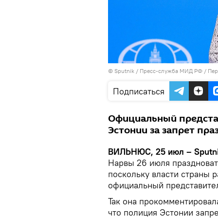
© Sputnik / Пресс-служба МИД РФ
/
Пер
Подписаться
Официальный предста
Эстонии за запрет пр
ВИЛЬНЮС, 25 июл – Sputn
Нарвы 26 июля праздноват
поскольку власти страны 
официальный представите
Так она прокомментировал
что полиция Эстонии запр