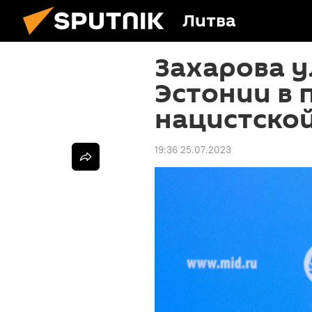
Литва
Захарова у
Эстонии в
нацистско
19:36 25.07.2023