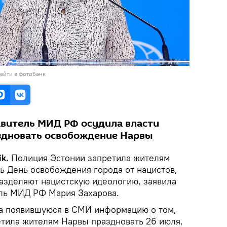
ейти в фотобанк
витель МИД РФ осудила власти
аздновать освобождение Нарвы
ik.
Полиция Эстонии запретила жителям
ь День освобождения города от нацистов,
разделяют нацистскую идеологию, заявила
ль МИД РФ Мария Захарова.
а появившуюся в СМИ информацию о том,
етила жителям Нарвы праздновать 26 июля,