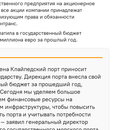
ственного предприятия на акционерное
о все акции компании принадлежат
ализующим права и обязанности
нтранс.
латила в государственный бюджет
миллиона ​​евро за прошлый год.
мена Клайпедский порт приносит
ударству. Дирекция порта внесла свой
ный бюджет за прошедший год,
 Сегодня мы уделяем большое
ем финансовые ресурсы на
м инфраструктуры, чтобы повысить
ь порта и учитывать потребности
 — заявил генеральный директор
о государственного морского порта