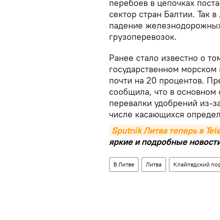
перебоев в цепочках пост
сектор стран Балтии. Так 
падение железнодорожных
грузоперевозок.
Ранее стало известно о то
государственном морском п
почти на 20 процентов. П
сообщила, что в основном
перевалки удобрений из-за
числе касающихся определ
Sputnik Литва теперь в Te
яркие и подробные новости 
В Литве
Литва
Клайпедский по