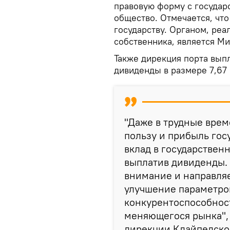
правовую форму с государ
общество. Отмечается, чт
государству. Органом, ре
собственника, является Ми
Также дирекция порта вып
дивиденды в размере 7,67 
"Даже в трудные вре
пользу и прибыль гос
вклад в государствен
выплатив дивиденды.
внимание и направля
улучшение параметро
конкурентоспособност
меняющегося рынка",
дирекции Клайпедског