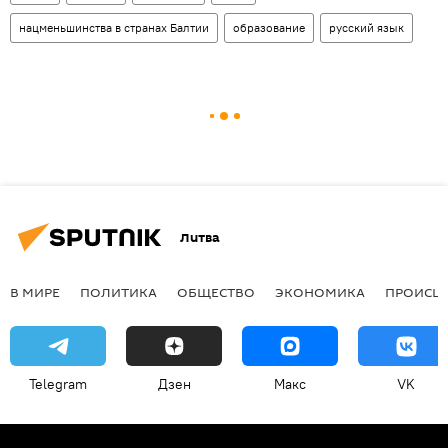
нацменьшинства в странах Балтии
образование
русский язык
Литва
В МИРЕ
ПОЛИТИКА
ОБЩЕСТВО
ЭКОНОМИКА
ПРОИСШ
Telegram
Дзен
Макс
VK