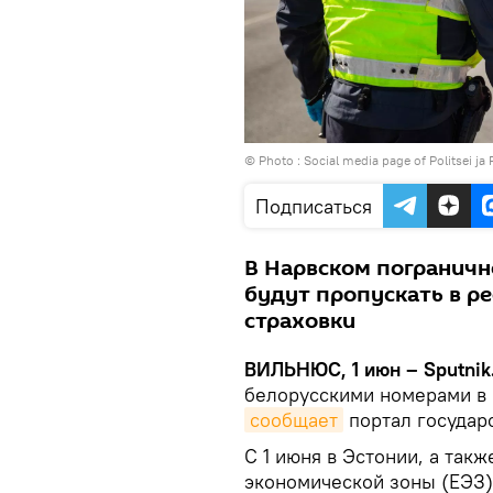
© Photo :
Social media page of Politsei ja 
Подписаться
В Нарвском пограничн
будут пропускать в р
страховки
ВИЛЬНЮС, 1 июн – Sputnik
белорусскими номерами в 
сообщает
портал государ
С 1 июня в Эстонии, а так
экономической зоны (ЕЭЗ)