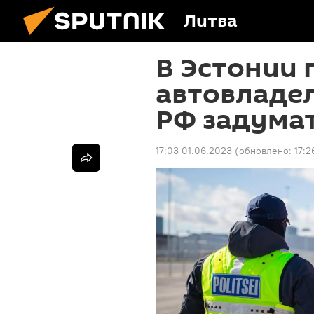
Литва
В Эстонии 
автовладе
РФ задума
17:03 01.06.2023
(обновлено:
17:2