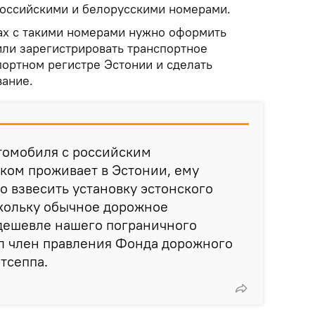
российскими и белорусскими номерами.
ах с такими номерами нужно оформить
или зарегистрировать транспортное
портном регистре Эстонии и сделать
ание.
томобиля с российским
ком проживает в Эстонии, ему
о взвесить установку эстонского
скольку обычное дорожное
 дешевле нашего пограничного
ал член правления Фонда дорожного
тсеппа.