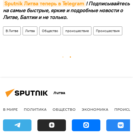
Sputnik Литва теперь в Telegram
! Подписывайтесь
на самые быстрые, яркие и подробные новости о
Литве, Балтии и не только.
В Литве
Литва
Общество
происшествие
Происшествия
Литва
В МИРЕ
ПОЛИТИКА
ОБЩЕСТВО
ЭКОНОМИКА
ПРОИСШ