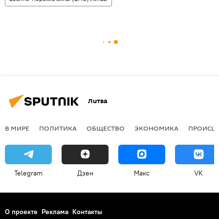
Литва
В МИРЕ
ПОЛИТИКА
ОБЩЕСТВО
ЭКОНОМИКА
ПРОИСШ
Telegram
Дзен
Макс
VK
О проекте
Реклама
Контакты