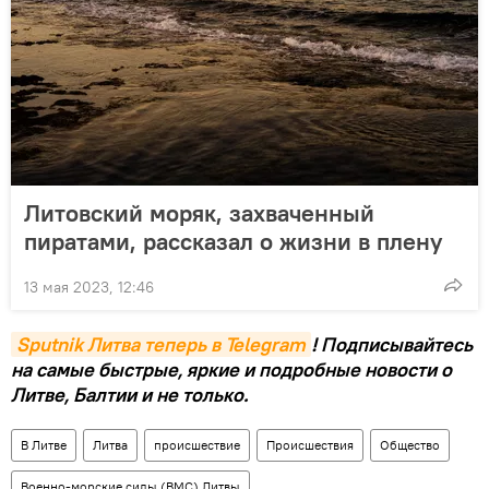
Литовский моряк, захваченный
пиратами, рассказал о жизни в плену
13 мая 2023, 12:46
Sputnik Литва теперь в Telegram
! Подписывайтесь
на самые быстрые, яркие и подробные новости о
Литве, Балтии и не только.
В Литве
Литва
происшествие
Происшествия
Общество
Военно-морские силы (ВМС) Литвы