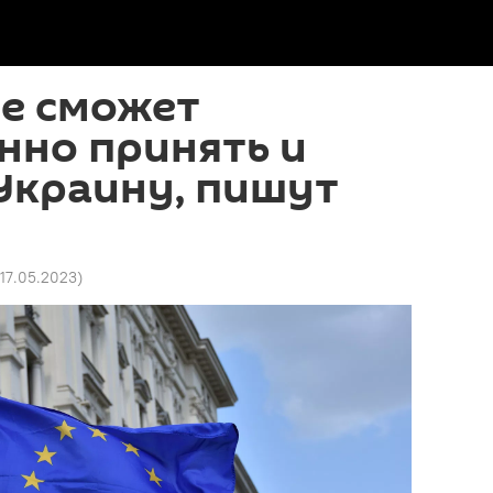
не сможет
нно принять и
Украину, пишут
 17.05.2023
)