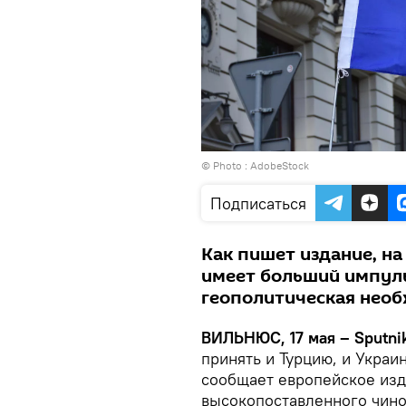
© Photo :
AdobeStock
Подписаться
Как пишет издание, н
имеет больший импуль
геополитическая нео
ВИЛЬНЮС, 17 мая – Sputni
принять и Турцию, и Украи
сообщает европейское изда
высокопоставленного чино