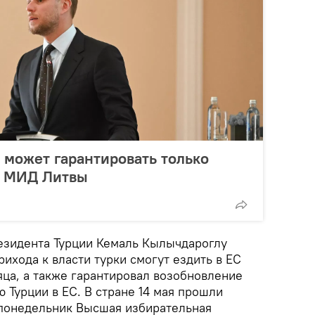
 может гарантировать только
а МИД Литвы
резидента Турции Кемаль Кылычдароглу
рихода к власти турки смогут ездить в ЕС
яца, а также гарантировал возобновление
 Турции в ЕС. В стране 14 мая прошли
понедельник Высшая избирательная