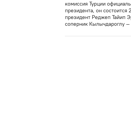
комиссия Турции официаль
президента, он состоится
президент Реджеп Тайип Эр
соперник Кылычдароглу — 