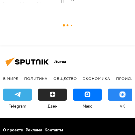
Литва
В МИРЕ
ПОЛИТИКА
ОБЩЕСТВО
ЭКОНОМИКА
ПРОИСШ
Telegram
Дзен
Макс
VK
О проекте
Реклама
Контакты