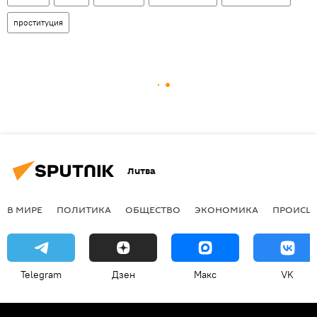
проституция
Литва
В МИРЕ
ПОЛИТИКА
ОБЩЕСТВО
ЭКОНОМИКА
ПРОИСШ
Telegram
Дзен
Макс
VK