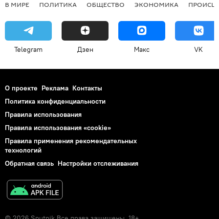
В МИРЕ
ПОЛИТИКА
ОБЩЕСТВО
ЭКОНОМИКА
ПРОИСШ
Telegram
Дзен
Макс
VK
О проекте
Реклама
Контакты
Политика конфиденциальности
Правила использования
Правила использования «cookie»
Правила применения рекомендательных
технологий
Обратная связь
Настройки отслеживания
© 2026 Sputnik Все права защищены. 18+