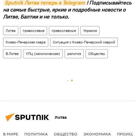
Sputnik Литва теперь в Telegram
! Подписывайтесь
на самые быстрые, яркие и подробные новости о
Литве, Балтии и не только.
Литва
православие
православные
Украина
Киево-Печерская лавра
Ситуация с Киево-Печерской лаврой
В Литве
УПЦ (каноническая)
религия
Общество
Литва
В МИРЕ
ПОЛИТИКА
ОБЩЕСТВО
ЭКОНОМИКА
ПРОИСШ