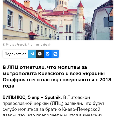
© Photo :
Freepik / roman_babakin
Подписаться
В ЛПЦ отметили, что молитвы за
митрополита Киевского и всея Украины
Онуфрия и его паству совершаются с 2018
года
ВИЛЬНЮС, 5 апр – Sputnik.
В Литовской
православной церкви (ЛПЦ) заявили, что будут
сугубо молиться за братию Киево-Печерской
лавры, тех, кто преподает и учится в киевских