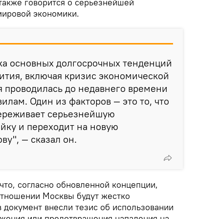
также говорится о серьезнейшей
мировой экономики.
ика основных долгосрочных тенденций
ития, включая кризис экономической
я проводилась до недавнего времени
илам. Один из факторов — это то, что
ереживает серьезнейшую
йку и переходит на новую
ву", — сказал он.
что, согласно обновленной концепции,
отношении Москвы будут жестко
 в документ внесли тезис об использовании
жения или предотвращения нападения на