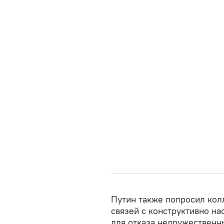
Путин также попросил кол
связей с конструктивно н
для отказа недружественны