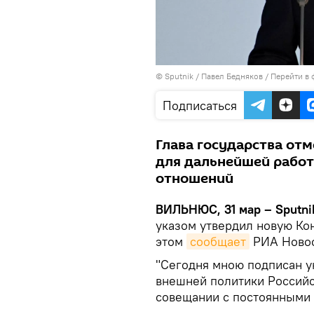
© Sputnik / Павел Бедняков
/
Перейти в 
Подписаться
Глава государства отм
для дальнейшей рабо
отношений
ВИЛЬНЮС, 31 мар – Sputni
указом утвердил новую Ко
этом
сообщает
РИА Новос
"Сегодня мною подписан у
внешней политики Российс
совещании с постоянными 