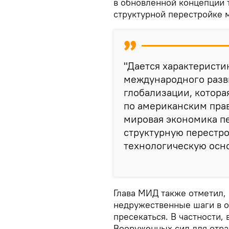
в обновленной концепции 
структурной перестройке 
"Дается характерист
международного разв
глобализации, котора
по американским прав
мировая экономика п
структурную перестро
технологическую осно
Глава МИД также отметил, 
недружественные шаги в 
пресекаться. В частности,
Вооруженных сил для отра