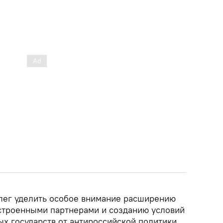
лег уделить особое внимание расширению
астроенными партнерами и созданию условий
х государств от антироссийской политики.