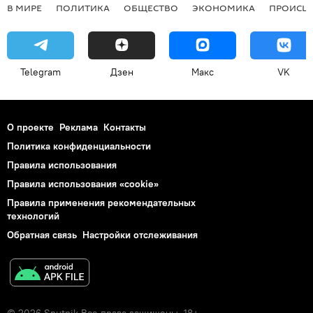
В МИРЕ
ПОЛИТИКА
ОБЩЕСТВО
ЭКОНОМИКА
ПРОИСШ
Telegram
Дзен
Макс
VK
О проекте
Реклама
Контакты
Политика конфиденциальности
Правила использования
Правила использования «cookie»
Правила применения рекомендательных
технологий
Обратная связь
Настройки отслеживания
© 2026 Sputnik Все права защищены. 18+