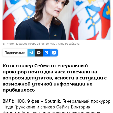
© Photo :
Lietuvos Respublikos Seimas / Olga Posaškova
Подписаться
Хотя спикер Сейма и генеральный
прокурор почти два часа отвечали на
вопросы депутатов, ясности в ситуации с
возможной утечкой информации не
прибавилось
ВИЛЬНЮС, 9 фев – Sputnik.
Генеральный прокурор
Нида Грунскене и спикер Сейма Виктория
Чмилите-Нильсен представили разные версии