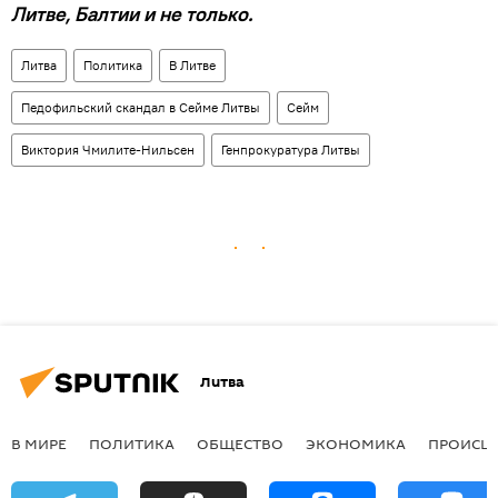
Литве, Балтии и не только.
Литва
Политика
В Литве
Педофильский скандал в Сейме Литвы
Сейм
Виктория Чмилите-Нильсен
Генпрокуратура Литвы
Литва
В МИРЕ
ПОЛИТИКА
ОБЩЕСТВО
ЭКОНОМИКА
ПРОИСШ