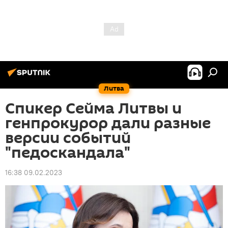
Литва
Спикер Сейма Литвы и
генпрокурор дали разные
версии событий
"педоскандала"
16:38 09.02.2023