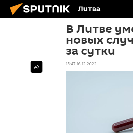
Литва
В Литве ум
новых слу
за сутки
15:47 16.12.2022