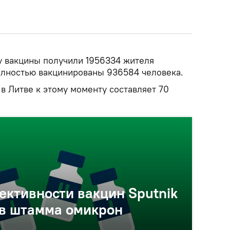
у вакцины получили 1956334 жителя
олностью вакцинированы 936584 человека.
в Литве к этому моменту составляет 70
ктивности вакцин Sputnik
тив штамма омикрон