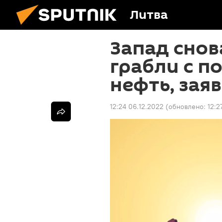
Литва
Запад снов
грабли с п
нефть, зая
12:24 06.12.2022
(обновлено:
12:2