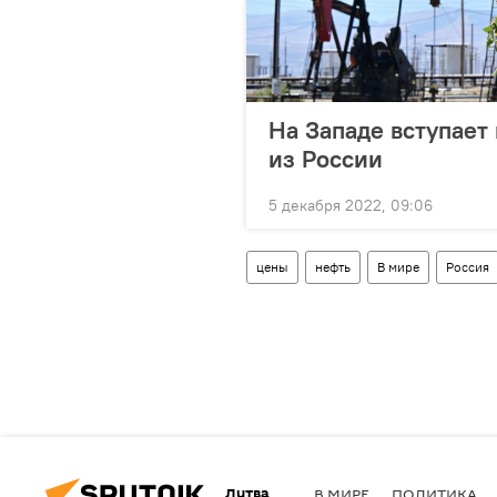
На Западе вступает
из России
5 декабря 2022, 09:06
цены
нефть
В мире
Россия
Литва
В МИРЕ
ПОЛИТИКА