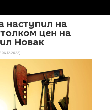
а наступил на
отолком цен на
вил Новак
7 06.12.2022
)