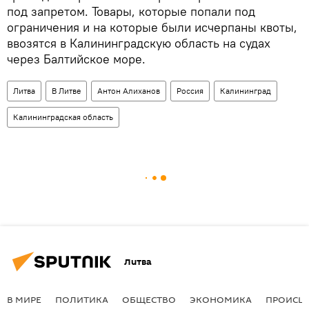
под запретом. Товары, которые попали под
ограничения и на которые были исчерпаны квоты,
ввозятся в Калининградскую область на судах
через Балтийское море.
Литва
В Литве
Антон Алиханов
Россия
Калининград
Калининградская область
Литва
В МИРЕ
ПОЛИТИКА
ОБЩЕСТВО
ЭКОНОМИКА
ПРОИСШ