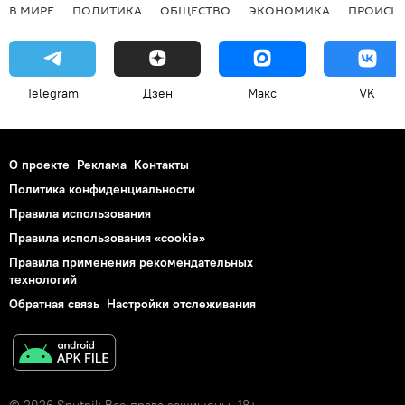
В МИРЕ
ПОЛИТИКА
ОБЩЕСТВО
ЭКОНОМИКА
ПРОИСШ
Telegram
Дзен
Макс
VK
О проекте
Реклама
Контакты
Политика конфиденциальности
Правила использования
Правила использования «cookie»
Правила применения рекомендательных
технологий
Обратная связь
Настройки отслеживания
© 2026 Sputnik Все права защищены. 18+