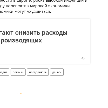
ности в Европе, риска высокой инфляции и
ду перспектив мировой экономики
номики могут ухудшиться.
гают снизить расходы
производящих
редит
помощь
предприятия
деньги