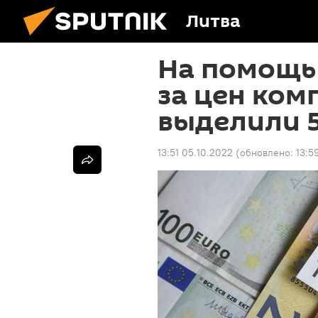
Литва
На помощь
за цен ко
выделили 
13:51 05.10.2022
(обновлено:
13:5