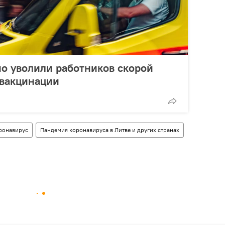
о уволили работников скорой
 вакцинации
ронавирус
Пандемия коронавируса в Литве и других странах