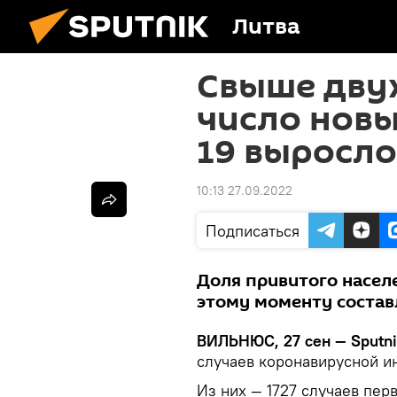
Литва
Свыше двух
число новы
19 выросло
10:13 27.09.2022
Подписаться
Доля привитого насел
этому моменту состав
ВИЛЬНЮС, 27 сен — Sputn
случаев коронавирусной и
Из них — 1727 случаев пер