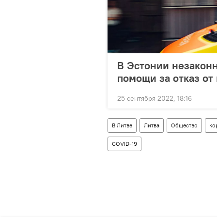
В Эстонии незаконн
помощи за отказ от
25 сентября 2022, 18:16
В Литве
Литва
Общество
ко
COVID-19