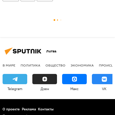
Литва
В МИРЕ
ПОЛИТИКА
ОБЩЕСТВО
ЭКОНОМИКА
ПРОИСШ
Telegram
Дзен
Макс
VK
О проекте
Реклама
Контакты