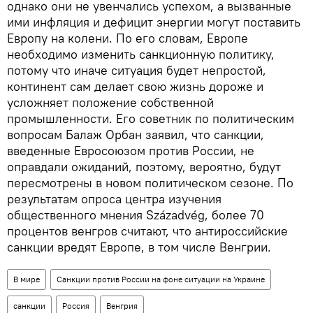
однако они не увенчались успехом, а вызванные
ими инфляция и дефицит энергии могут поставить
Европу на колени. По его словам, Европе
необходимо изменить санкционную политику,
потому что иначе ситуация будет непростой,
континент сам делает свою жизнь дороже и
усложняет положение собственной
промышленности. Его советник по политическим
вопросам Балаж Орбан заявил, что санкции,
введенные Евросоюзом против России, не
оправдали ожиданий, поэтому, вероятно, будут
пересмотрены в новом политическом сезоне. По
результатам опроса центра изучения
общественного мнения Századvég, более 70
процентов венгров считают, что антироссийские
санкции вредят Европе, в том числе Венгрии.
В мире
Санкции против России на фоне ситуации на Украине
санкции
Россия
Венгрия