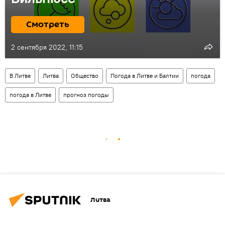
Смотреть
2 сентября 2022, 11:15
В Литве
Литва
Общество
Погода в Литве и Балтии
погода
погода в Литве
прогноз погоды
Литва