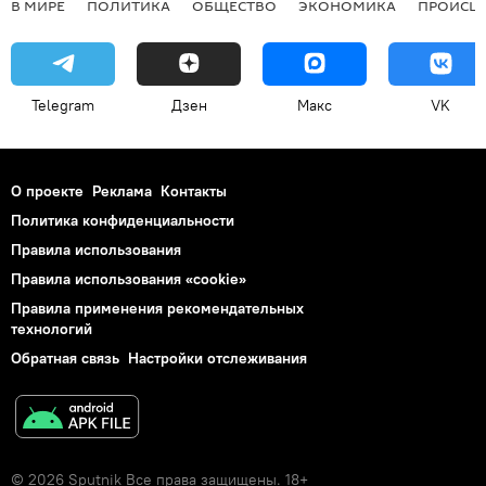
В МИРЕ
ПОЛИТИКА
ОБЩЕСТВО
ЭКОНОМИКА
ПРОИСШ
Telegram
Дзен
Макс
VK
О проекте
Реклама
Контакты
Политика конфиденциальности
Правила использования
Правила использования «cookie»
Правила применения рекомендательных
технологий
Обратная связь
Настройки отслеживания
© 2026 Sputnik Все права защищены. 18+