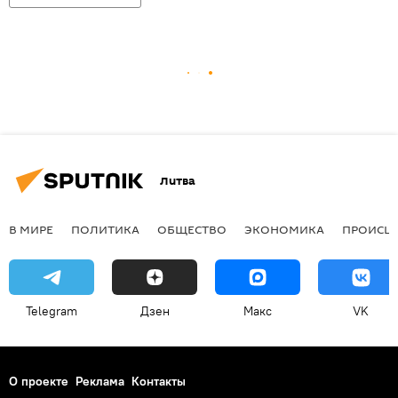
Литва
В МИРЕ
ПОЛИТИКА
ОБЩЕСТВО
ЭКОНОМИКА
ПРОИСШ
Telegram
Дзен
Макс
VK
О проекте
Реклама
Контакты