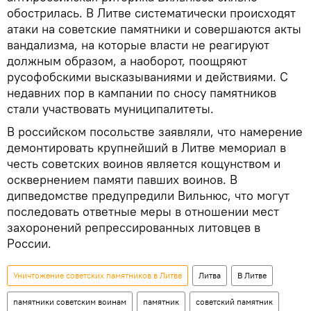
обострилась. В Литве систематически происходят
атаки на советские памятники и совершаются акты
вандализма, на которые власти не реагируют
должным образом, а наоборот, поощряют
русофобскими высказываниями и действиями. С
недавних пор в кампании по сносу памятников
стали участвовать муниципалитеты.
В российском посольстве заявляли, что намерение
демонтировать крупнейший в Литве мемориал в
честь советских воинов является кощунством и
осквернением памяти павших воинов. В
дипведомстве предупредили Вильнюс, что могут
последовать ответные меры в отношении мест
захоронений репрессированных литовцев в
России.
Уничтожение советских памятников в Литве
Литва
В Литве
памятники советским воинам
памятник
советский памятник