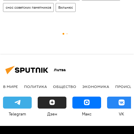
снос советских памятников
Вильнюс
Литва
В МИРЕ
ПОЛИТИКА
ОБЩЕСТВО
ЭКОНОМИКА
ПРОИСШ
Telegram
Дзен
Макс
VK