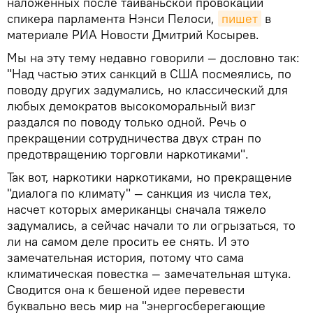
наложенных после тайваньской провокации
спикера парламента Нэнси Пелоси,
пишет
в
материале РИА Новости Дмитрий Косырев.
Мы на эту тему недавно говорили — дословно так:
"Над частью этих санкций в США посмеялись, по
поводу других задумались, но классический для
любых демократов высокоморальный визг
раздался по поводу только одной. Речь о
прекращении сотрудничества двух стран по
предотвращению торговли наркотиками".
Так вот, наркотики наркотиками, но прекращение
"диалога по климату" — санкция из числа тех,
насчет которых американцы сначала тяжело
задумались, а сейчас начали то ли огрызаться, то
ли на самом деле просить ее снять. И это
замечательная история, потому что сама
климатическая повестка — замечательная штука.
Сводится она к бешеной идее перевести
буквально весь мир на "энергосберегающие