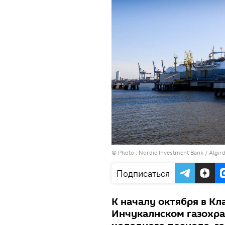
© Photo :
Nordic Investment Bank / Algird
Подписаться
К началу октября в К
Инчукалнском газохра