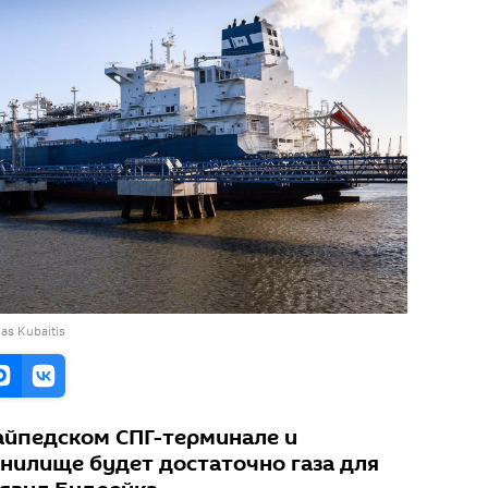
as Kubaitis
лайпедском СПГ-терминале и
нилище будет достаточно газа для