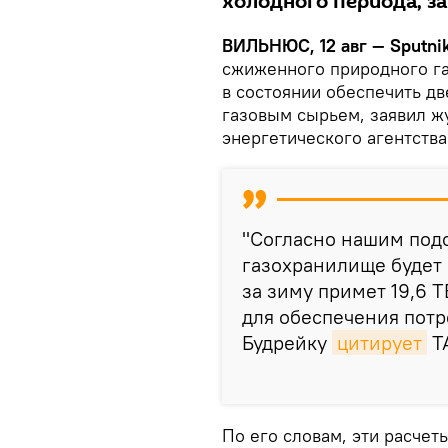
холодного периода, з
ВИЛЬНЮС, 12 авг — Sputni
сжиженного природного га
в состоянии обеспечить д
газовым сырьем, заявил ж
энергетического агентства
"Согласно нашим подс
газохранилище будет 
за зиму примет 19,6 Т
для обеспечения потр
Будрейку
цитирует
Т
По его словам, эти расче