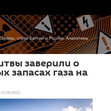
вропы, стран Балтии и России. Аналитика,
итвы заверили о
х запасах газа на
8 12.08.2022
)