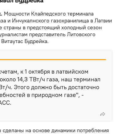
аявил Будрейка
k.
Мощности Клайпедского терминала
за и Инчукалнского газохранилища в Латвии
ве страны в предстоящий холодный сезон
урналистам представитель Литовского
 Витаутас Будрейка.
четам, к 1 октября в латвийском
около 14,3 ТВт/ч газа, наш терминал
Вт/ч. Этого должно быть достаточно
ебностей в природном газе", -
АСС.
ты сделаны на основе динамики потребления