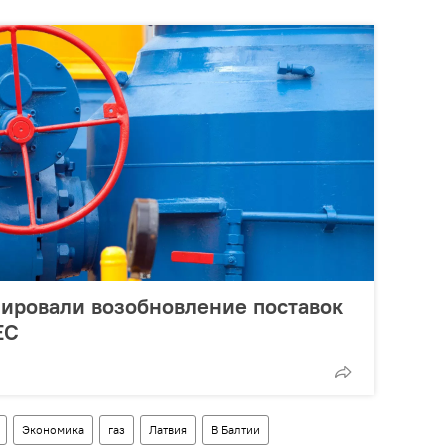
ировали возобновление поставок
ЕС
Экономика
газ
Латвия
В Балтии