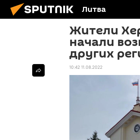
Литва
Жители Хе
начали воз
других ре
10:42 11.08.2022