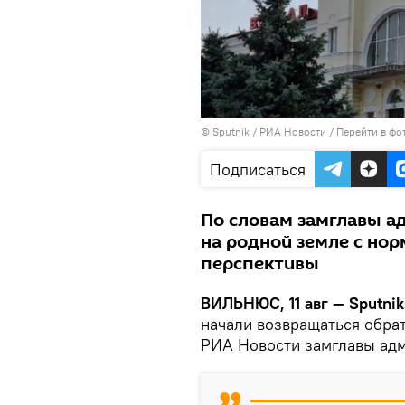
© Sputnik / РИА Новости
/
Перейти в фо
Подписаться
По словам замглавы а
на родной земле с но
перспективы
ВИЛЬНЮС, 11 авг — Sputnik
начали возвращаться обра
РИА Новости замглавы адм