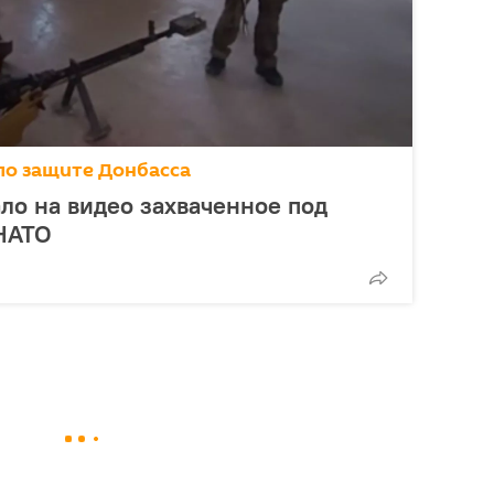
по защите Донбасса
о на видео захваченное под
НАТО