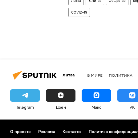
Литва
В Литве
Общество
ко
COVID-19
Литва
В МИРЕ
ПОЛИТИКА
Telegram
Дзен
Макс
VK
О проекте
Реклама
Контакты
Политика конфиденциа