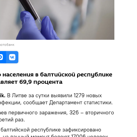
фотобанк
 населения в балтийской республике
вляет 69,9 процента
ik.
В Литве за сутки выявили 1279 новых
нфекции, сообщает Департамент статистики.
аев первичного заражения, 326 – вторичного
ретий раз.
в балтийской республике зафиксировано
, на данный момент болеют 17006 человек.