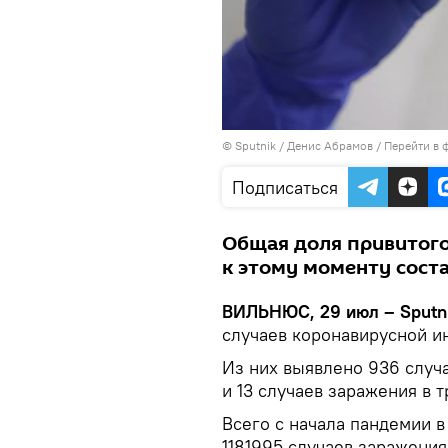
© Sputnik / Денис Абрамов
/
Перейти в 
Подписаться
Общая доля привитого
к этому моменту соста
ВИЛЬНЮС, 29 июл – Sputn
случаев коронавирусной и
Из них выявлено 936 случ
и 13 случаев заражения в т
Всего с начала пандемии 
1181995 случаев заражения