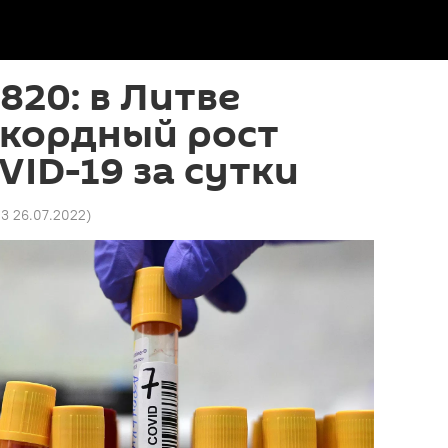
820: в Литве
екордный рост
VID-19 за сутки
03 26.07.2022
)