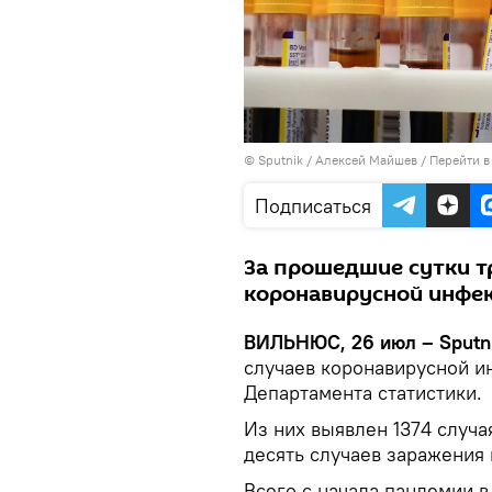
© Sputnik / Алексей Майшев
/
Перейти в
Подписаться
За прошедшие сутки т
коронавирусной инфе
ВИЛЬНЮС, 26 июл – Sputn
случаев коронавирусной и
Департамента статистики.
Из них выявлен 1374 случа
десять случаев заражения 
Всего с начала пандемии 