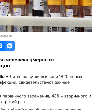
 фотобанк
ри человека умерли от
кции
ik.
В Литве за сутки выявили 1820 новых
нфекции, свидетельствуют данные
я первичного заражения, 436 – вторичного и
в третий раз.
в балтийской республике зафиксировано