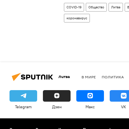
COVID-19
Общество
Литва
В
коронавирус
Литва
В МИРЕ
ПОЛИТИКА
Telegram
Дзен
Макс
VK