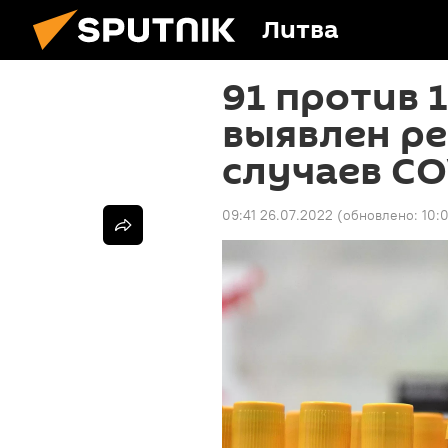
Литва
91 против 1
выявлен р
случаев CO
09:41 26.07.2022
(обновлено:
10: