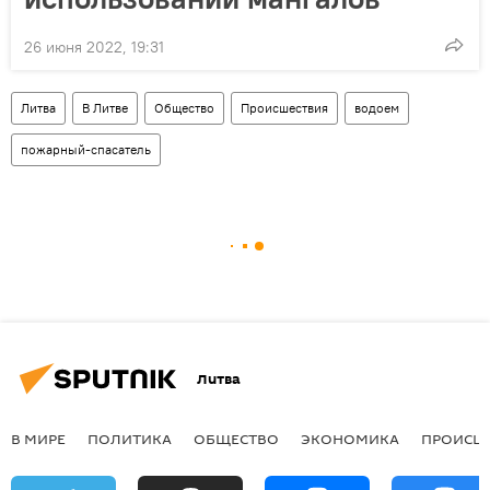
26 июня 2022, 19:31
Литва
В Литве
Общество
Происшествия
водоем
пожарный-спасатель
Литва
В МИРЕ
ПОЛИТИКА
ОБЩЕСТВО
ЭКОНОМИКА
ПРОИСШ