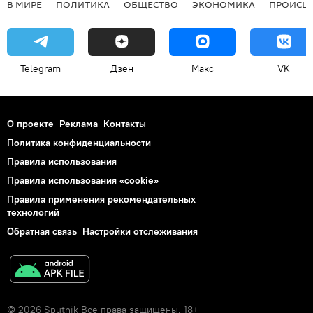
В МИРЕ
ПОЛИТИКА
ОБЩЕСТВО
ЭКОНОМИКА
ПРОИСШ
Telegram
Дзен
Макс
VK
О проекте
Реклама
Контакты
Политика конфиденциальности
Правила использования
Правила использования «cookie»
Правила применения рекомендательных
технологий
Обратная связь
Настройки отслеживания
© 2026 Sputnik Все права защищены. 18+