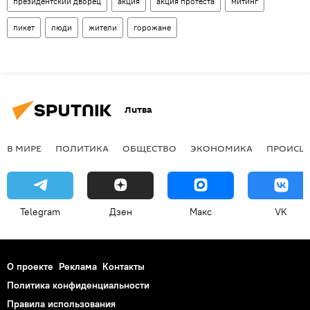
президентский дворец
акция
акция протеста
митинг
пикет
люди
жители
горожане
Литва
В МИРЕ
ПОЛИТИКА
ОБЩЕСТВО
ЭКОНОМИКА
ПРОИСШ
Telegram
Дзен
Макс
VK
О проекте
Реклама
Контакты
Политика конфиденциальности
Правила использования