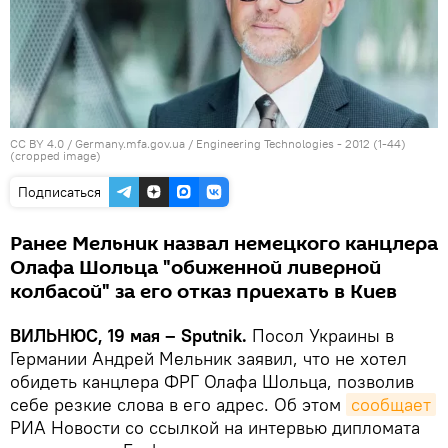
CC BY 4.0
/
Germany.mfa.gov.ua
/ Engineering Technologies - 2012 (1-44)
(cropped image)
Подписаться
Ранее Мельник назвал немецкого канцлера
Олафа Шольца "обиженной ливерной
колбасой" за его отказ приехать в Киев
ВИЛЬНЮС, 19 мая – Sputnik.
Посол Украины в
Германии Андрей Мельник заявил, что не хотел
обидеть канцлера ФРГ Олафа Шольца, позволив
себе резкие слова в его адрес. Об этом
сообщает
РИА Новости со ссылкой на интервью дипломата