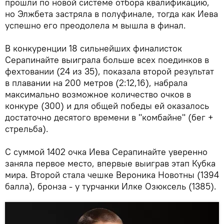
прошли по новой системе отбора квалификацию,
но Элжбета застряла в полуфинале, тогда как Иева
успешно его преодолела м вышла в финал.
В конкуренции 18 сильнейших финалисток
Серапинайте выиграла больше всех поединков в
фехтовании (24 из 35), показала второй результат
в плавании на 200 метров (2:12,16), набрала
максимально возможное количество очков в
конкуре (300) и для общей победы ей оказалось
достаточно десятого времени в "комбайне" (бег +
стрельба).
С суммой 1402 очка Иева Серапинайте уверенно
заняла первое место, впервые выиграв этап Кубка
мира. Второй стала чешке Вероника Новотны (1394
балла), бронза - у турчанки Илке Озюксель (1385).