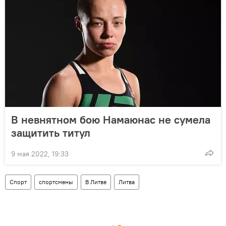
В невнятном бою Намаюнас не сумела
защитить титул
9 мая 2022, 19:33
Спорт
спортсмены
В Литве
Литва