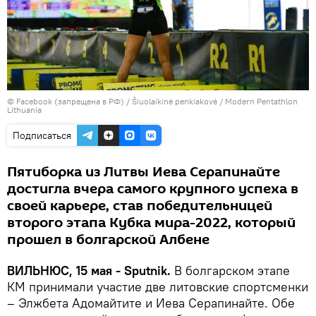
© Facebook (запрещена в РФ) / Šiuolaikinė penkiakovė / Modern Pentathlon
Lithuania
Подписаться
Пятиборка из Литвы Иева Серапинайте
достигла вчера самого крупного успеха в
своей карьере, став победительницей
второго этапа Кубка мира-2022, который
прошел в болгарской Албене
ВИЛЬНЮС, 15 мая - Sputnik.
В болгарском этапе
КМ принимали участие две литовские спортсменки
– Элжбета Адомайтите и Иева Серапинайте. Обе