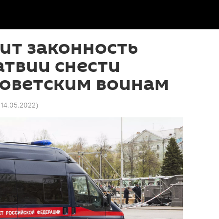
ит законность
твии снести
советским воинам
1 14.05.2022
)