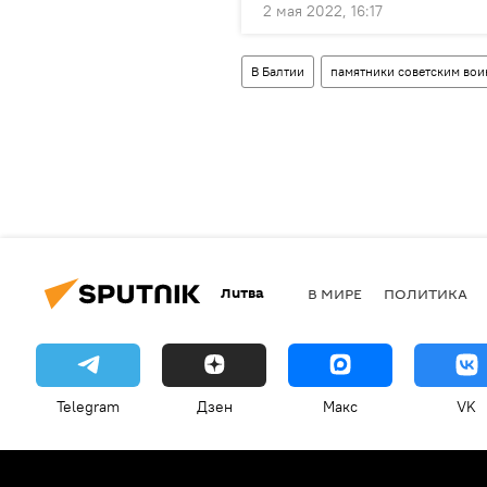
2 мая 2022, 16:17
В Балтии
памятники советским во
Литва
В МИРЕ
ПОЛИТИКА
Telegram
Дзен
Макс
VK