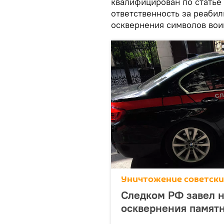
квалифицирован по статье
ответственность за реаби
осквернения символов вои
Уничтожение советски
Следком РФ завел н
осквернения памятн