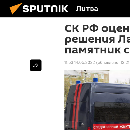
Литва
СК РФ оцен
решения Ла
памятник 
11:53 14.05.2022
(обновлено:
12:2