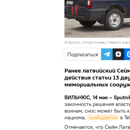
© Sputnik / Игорь Катаев
/
Перейти в фо
Подписаться
Ранее латвийский Сей
действия статьи 13 дв
мемориальных сооруж
ВИЛЬНЮС, 14 мая – Sputni
законность решения власт
воинам, снос может быть 
нацизма,
сообщается
в Te
Отмечается, что Сейм Латв