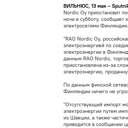
ВИЛЬНЮС, 13 мая – Sputni
Nordic Oy приостановит по
ночи в субботу, сообщает 
электросетями Финляндии
"RAO Nordic Oy, российск
электроэнергией по соеди
электроэнергии в Финляндию
данным RAO Nordic, торго
приостановлена ​​из-за сл
электроэнергию, проданную
По данным финской сетево
Финляндии ничего не угро
"Отсутствующий импорт мо
электроэнергии путем имп
из Швеции, а также частич
приводится в сообщении ци