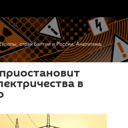
вропы, стран Балтии и России. Аналитика,
 приостановит
лектричества в
ю