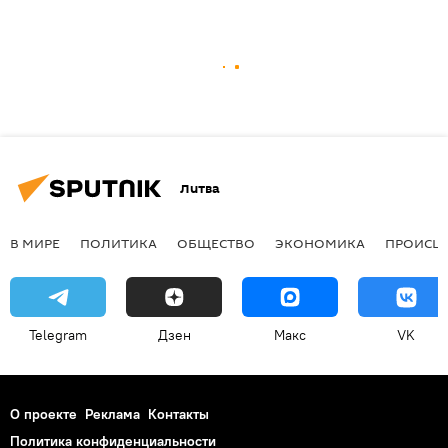
Литва
В МИРЕ
ПОЛИТИКА
ОБЩЕСТВО
ЭКОНОМИКА
ПРОИСШ
Telegram
Дзен
Макс
VK
О проекте
Реклама
Контакты
Политика конфиденциальности