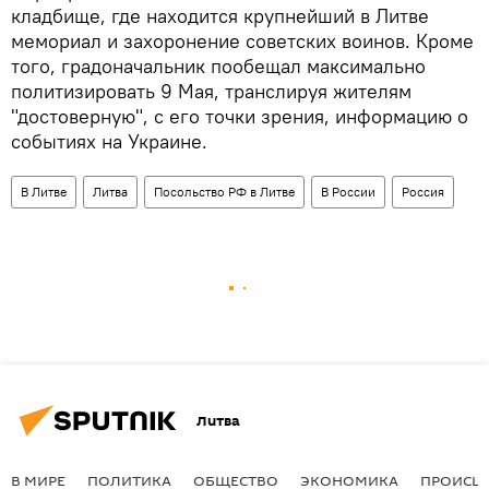
кладбище, где находится крупнейший в Литве
мемориал и захоронение советских воинов. Кроме
того, градоначальник пообещал максимально
политизировать 9 Мая, транслируя жителям
"достоверную", с его точки зрения, информацию о
событиях на Украине.
В Литве
Литва
Посольство РФ в Литве
В России
Россия
Литва
В МИРЕ
ПОЛИТИКА
ОБЩЕСТВО
ЭКОНОМИКА
ПРОИСШ