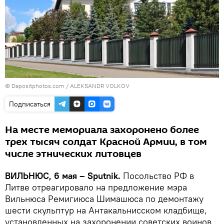
© Depositphotos.com /
ALEKSANDR VOLKOV
Подписаться
На месте мемориала захоронено более
трех тысяч солдат Красной Армии, в том
числе этнических литовцев
ВИЛЬНЮС, 6 мая – Sputnik.
Посольство РФ в
Литве отреагировало на предложение мэра
Вильнюса Ремигиюса Шимашюса по демонтажу
шести скульптур на Антакальнисском кладбище,
установленных на захоронении советских воинов,