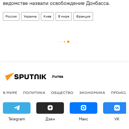
ведомстве назвали освобождение Донбасса.
Россия
Украина
Киев
В мире
Франция
Литва
В МИРЕ
ПОЛИТИКА
ОБЩЕСТВО
ЭКОНОМИКА
ПРОИСШ
Telegram
Дзен
Макс
VK